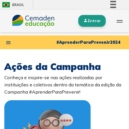
BRASIL
Simplifique!
Entrar
Comunica BR
Participe
Acesso à informação
#AprenderParaPrevenir2024
Legislação
Canais
Ações da Campanha
Conheça e inspire-se nas ações realizadas por
instituições e coletivos dentro da temática da edição da
Campanha #AprenderParaPrevenir!