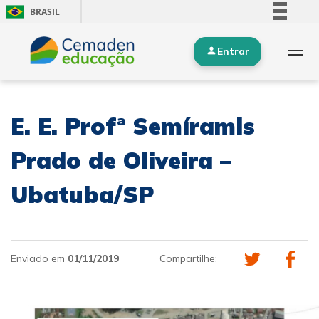
BRASIL
Simplifique!
Entrar
Comunica BR
Participe
Acesso à informação
E. E. Profª Semíramis
Legislação
Canais
Prado de Oliveira –
Ubatuba/SP
Enviado em
01/11/2019
Compartilhe: