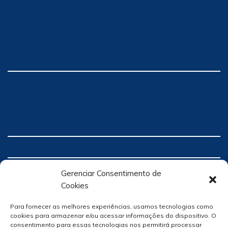
Gerenciar Consentimento de
Cookies
Para fornecer as melhores experiências, usamos tecnologias como
cookies para armazenar e/ou acessar informações do dispositivo. O
consentimento para essas tecnologias nos permitirá processar