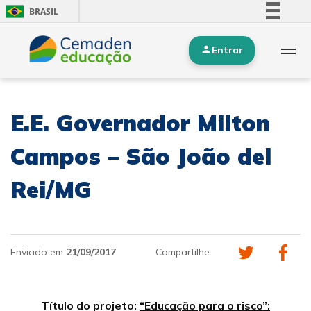
BRASIL
Simplifique!
Entrar
Comunica BR
Participe
Acesso à informação
E.E. Governador Milton
Legislação
Canais
Campos – São João del
Rei/MG
Enviado em
21/09/2017
Compartilhe:
Título do projeto:
“Educação para o risco”: