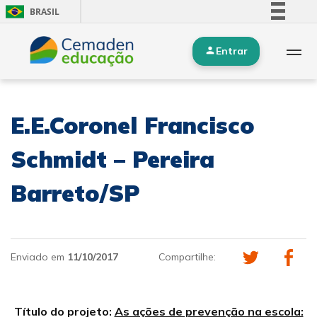
BRASIL
Simplifique!
Entrar
Comunica BR
Participe
Acesso à informação
E.E.Coronel Francisco
Legislação
Canais
Schmidt – Pereira
Barreto/SP
Enviado em
11/10/2017
Compartilhe:
Título do projeto:
As ações de prevenção na escola: