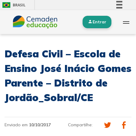
BRASIL
Simplifique!
Entrar
Comunica BR
Participe
Acesso à informação
Defesa Civil – Escola de
Legislação
Canais
Ensino José Inácio Gomes
Parente – Distrito de
Jordão_Sobral/CE
Enviado em
10/10/2017
Compartilhe: