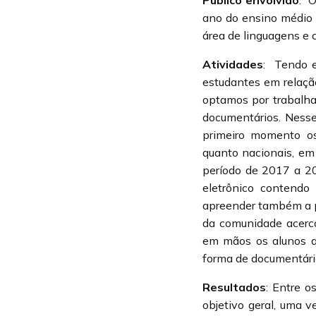
Público envolvido
:
O
ano do ensino médio 
área de linguagens e
Atividades
:
Tendo e
estudantes em relaçã
optamos por trabalhar
documentários. Nesse
primeiro momento os 
quanto nacionais, em
período de 2017 a 20
eletrônico contendo
apreender também a 
da comunidade acerca
em mãos os alunos a
forma de documentário
Resultados
:
Entre o
objetivo geral, uma 