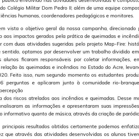
 público envolvido nas atividades desenvolvidas é composto
do Colégio Militar Dom Pedro II; além de uma equipe compos
 ciências humanas, coordenadores pedagógicos e monitores.
m vista o objetivo geral da nossa campanha, direcionado
o aos impactos gerados pela prática de queimadas e incêndi
 com duas atividades sugeridas pelo projeto Map-Fire: histó
 sentido, optamos por desenvolver um trabalho dividido 
alunos ficaram responsáveis por coletar informações, em
 relação às queimadas e incêndios no Estado do Acre, leva
20. Feito isso, num segundo momento os estudantes produ
 6 perguntas e aplicaram junto à comunidade rio-branqu
percepção
 dos riscos atrelados aos incêndios e queimadas. Desse 
nalisaram as informações e apresentaram suas impressões
 informativo quanto de música, através da criação de paródia
s principais resultados obtidos certamente podemos enfatiz
vez que através das atividades desenvolvidas os alunos tive