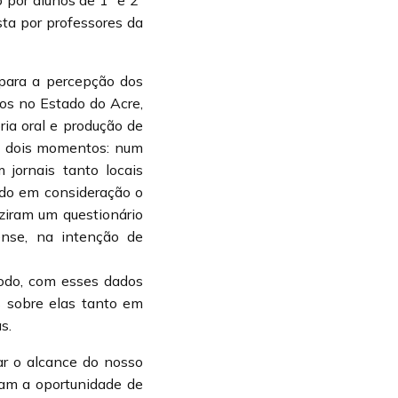
 por alunos de 1º e 2º
ta por professores da
 para a percepção dos
os no Estado do Acre,
ria oral e produção de
em dois momentos: num
 jornais tanto locais
ndo em consideração o
ziram um questionário
ense, na intenção de
modo, com esses dados
 sobre elas tanto em
s.
ar o alcance do nosso
ram a oportunidade de