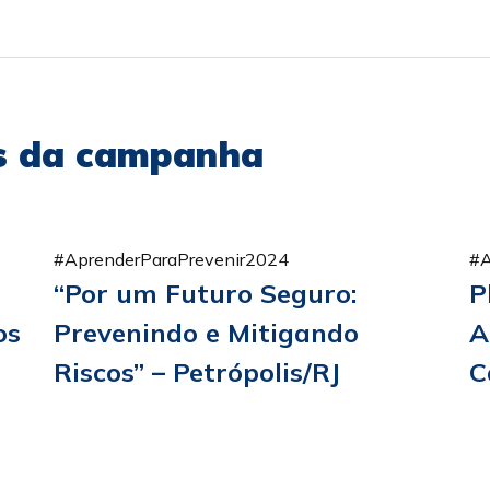
as da campanha
#AprenderParaPrevenir2024
#A
“Por um Futuro Seguro:
P
os
Prevenindo e Mitigando
A
Riscos” – Petrópolis/RJ
C