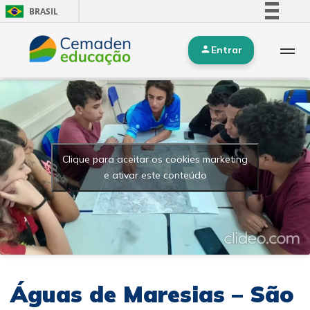
BRASIL
Simplifique!
Entrar
Comunica BR
Participe
Acesso à informação
Legislação
Canais
Clique para aceitar os cookies marketing
e ativar este conteúdo
Águas de Maresias – São