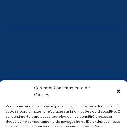
Gerenciar Consentimento de
Cookies
Para fornecer as melhores experiências, usamos tecnologias como
cookies para armazenar e/ou acessar informações do dispositivo. O
consentimento para essas tecnologias nos permitirá processar
dados como comportamento de navegação ou IDs exclusivos neste
site. Não consentir ou retirar o consentimento pode afetar