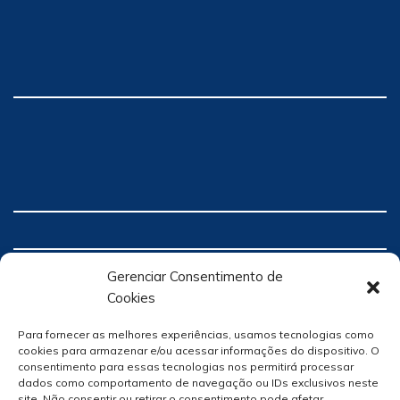
Gerenciar Consentimento de
Cookies
Para fornecer as melhores experiências, usamos tecnologias como
cookies para armazenar e/ou acessar informações do dispositivo. O
consentimento para essas tecnologias nos permitirá processar
dados como comportamento de navegação ou IDs exclusivos neste
site. Não consentir ou retirar o consentimento pode afetar