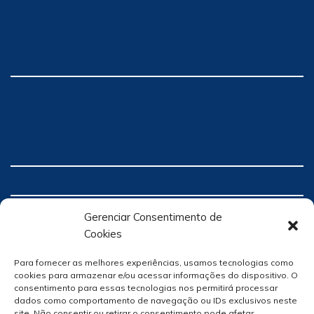
Gerenciar Consentimento de
Cookies
Para fornecer as melhores experiências, usamos tecnologias como
cookies para armazenar e/ou acessar informações do dispositivo. O
consentimento para essas tecnologias nos permitirá processar
dados como comportamento de navegação ou IDs exclusivos neste
site. Não consentir ou retirar o consentimento pode afetar