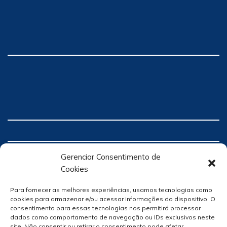
Gerenciar Consentimento de
Cookies
Para fornecer as melhores experiências, usamos tecnologias como
cookies para armazenar e/ou acessar informações do dispositivo. O
consentimento para essas tecnologias nos permitirá processar
dados como comportamento de navegação ou IDs exclusivos neste
site. Não consentir ou retirar o consentimento pode afetar