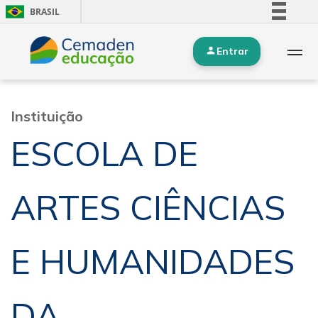
BRASIL
Simplifique!
Entrar
Comunica BR
Participe
Acesso à informação
Instituição
Legislação
ESCOLA DE
Canais
ARTES CIÊNCIAS
E HUMANIDADES
DA