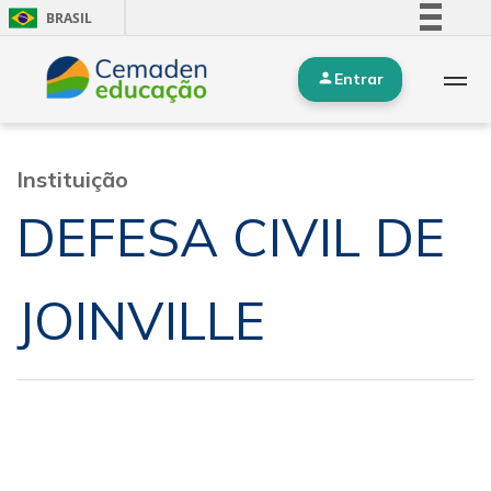
BRASIL
Simplifique!
Entrar
Comunica BR
Participe
Acesso à informação
Instituição
Legislação
DEFESA CIVIL DE
Canais
JOINVILLE