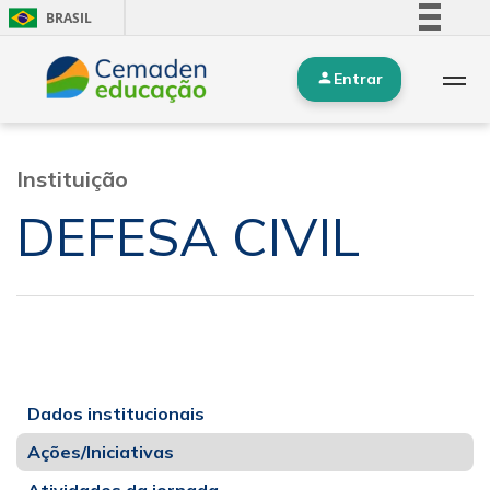
BRASIL
Simplifique!
Entrar
Comunica BR
Participe
Acesso à informação
Instituição
Legislação
DEFESA CIVIL
Canais
Dados institucionais
Ações/Iniciativas