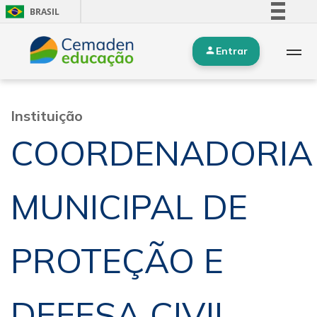
BRASIL
Simplifique!
Entrar
Comunica BR
Participe
Acesso à informação
Instituição
Legislação
COORDENADORIA
Canais
MUNICIPAL DE
PROTEÇÃO E
DEFESA CIVIL