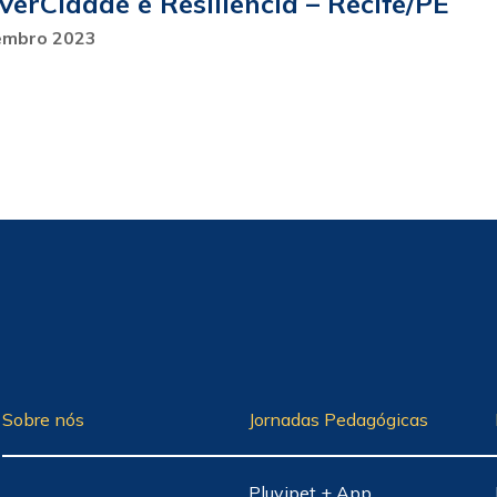
verCidade e Resiliência – Recife/PE
embro 2023
Sobre nós
Jornadas Pedagógicas
Pluvipet + App